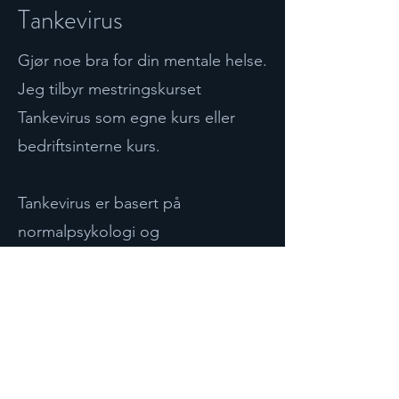
Tankevirus
Gjør noe bra for din mentale helse.
Jeg tilbyr mestringskurset
Tankevirus som egne kurs eller
bedriftsinterne kurs.
Tankevirus er basert på
normalpsykologi og
grunnprinsipper i metakognitiv og
kognitiv atferdsterapi, og beskriver
logiske feilslutninger som ulike
«tankevirus» som kan behandles
med «psykologiske vitaminer». Her