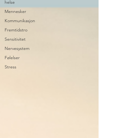
helse
Mennesker
Kommunikasjon
Fremtidstro
Sensitivitet
Nervesystem
Følelser
Stress