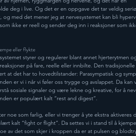
r av hjernen, ryggmargen og nervene, og det har en 
e deg i live. Og det er en oppgave det tar veldig seri
st, og med det mener jeg at nervesystemet kan bli hypervig
om ikke er reell og sender deg inn i reaksjoner som ikke st
mpe eller flykte  
stemet styrer og regulerer blant annet hjerterytmen og
reaksjoner på fare, reelle eller innbilte. Den tradisjonell
rt at det har to hovedtilstander: Parasympatisk og symp
nden er vi i når vi føler oss trygge og avslappet. Da kan 
forstå sosiale signaler og være lekne og kreative, for å n
anden er populært kalt “rest and digest”.
r noe som farlig, eller vi trenger å yte ekstra aktiveres 
rt kalt “fight or flight”. Da settes vi i stand til å kjemp
 Noe av det som skjer i kroppen da er at pulsen og blodtr