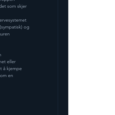
det som skjer 
nervesystemet 
 (sympatisk) og 
guren 
n 
et eller 
et å kjempe 
 som en 