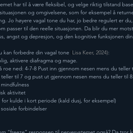
et har til å være fleksibel, og velge riktig tilstand base
 situasjonen og omgivelsene, som for eksempel å returnere
ring. Jo høyere vagal tone du har, jo bedre regulert er du
som passer til den reelle situasjonen. Da blir du mer mots
ss, angst og depresjon, og den kognitive funksjonen din
 kan forbedre din vagal tone ​
(
Lisa Keer, 2024)​
: 
lig, aktivere diafragma og mage.  
å roe ned: 4-7-8 Pust inn gjennom nesen mens du teller ti
eller til 7 og pust ut gjennom nesen mens du teller til 8.
 mindfulness 
k aktivitet 
for kulde i kort periode (kald dusj, for eksempel) 
sosiale forbindelser 
om “freeze” responsen til nervesystemet også? Da tror 