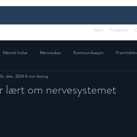
Hjem
Prosjekter
Mental helse
Mennesker
Kommunikasjon
Fremtidstr
16. des. 2024
4 min lesing
ress
r lært om nervesystemet