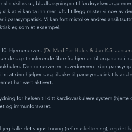
alin skilles ut, blodforsyningen til fordøyelsesorganene
 slik at vi kan ta inn mer luft. I tillegg mister vi noe av d
ar i parasympatisk. Vi kan fort mistolke andres ansiktsut
ktisk er, som et eksempel. 
10. Hjernenerven. ​
(Dr. Med Per Holck & Jan K.S. Jansen, 
ende og stimulerende fibre fra hjernen til organene i ho
 bukhulen. Denne nerven er hovednerven i den parasympa
l si at den hjelper deg tilbake til parasympatisk tilstand e
emet har vært aktivert.
ning for helsen til ditt kardiovaskulære system (hjerte 
et og immunforsvaret.  
l jeg kalle det vagus toning (ref muskeltoning), og det k