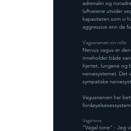
adrenalin og noradren
luftveiene utvider seg
kapasiteten som vi h
aggressive enn de fa
Vagusnerven sin rolle 
Nervus vagus er den 
inneholder både sans
hjertet, lungene og
nervesystemet. Det vi
sympatiske nervesyst
Vagusnerven har betyd
fordøyelsesessystem
Vagal tone
“Vagal tone” - Jeg vi