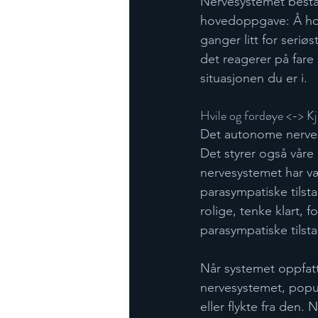
Nervesystemet bestå
hovedoppgave: Å hold
ganger litt for seriø
det reagerer på fare s
situasjonen du er i.  
Hvile og fordøye <-> Kje
Det autonome nervesy
Det styrer også våre 
nervesystemet har væ
parasympatiske tilsta
rolige, tenke klart, 
parasympatiske tilst
Når systemet oppfatte
nervesystemet, populæ
eller flykte fra den.