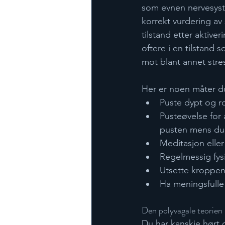
som evnen nervesystem
korrekt vurdering av
tilstand etter aktive
oftere i en tilstand 
mot blant annet stre
Her er noen måter du
Puste dypt og ro
Pusteøvelse for 
pusten mens du t
Meditasjon eller
Regelmessig fysis
Utsette kroppen 
Ha meningsfulle 
Den polyvagale teorien 
Du har kanskje hørt 