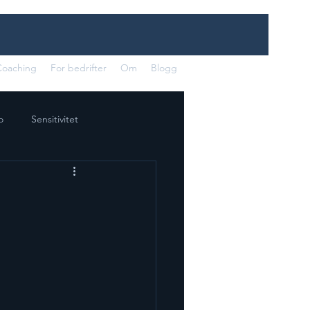
Coaching
For bedrifter
Om
Blogg
o
Sensitivitet