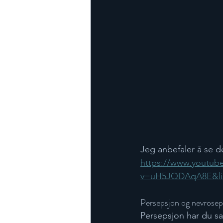
Jeg anbefaler å se d
https://www.youtub
v=uH5JQDAqA8E&li
Persepsjon og nevrosep
Persepsjon har du sa