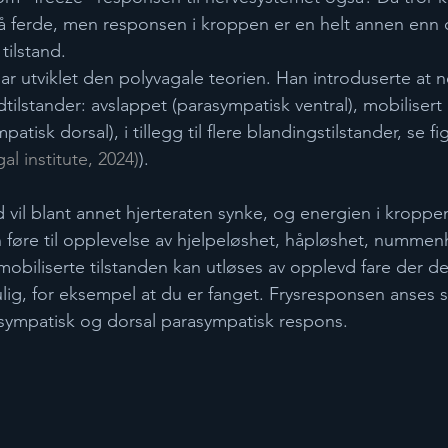
på ferde, men responsen i kroppen er en helt annen enn 
tilstand. 
r utviklet den polyvagale teorien. Han introduserte at 
dtilstander: avslappet (parasympatisk ventral), mobilisert
atisk dorsal), i tillegg til flere blandingstilstander, se fi
al institute, 2024)​
). 
nd vil blant annet hjerteraten synke, og energien i kroppe
 føre til opplevelse av hjelpeløshet, håpløshet, nummenh
mobiliserte tilstanden kan utløses av opplevd fare der d
mulig, for eksempel at du er fanget. Frysresponsen anses
 sympatisk og dorsal parasympatisk respons.  