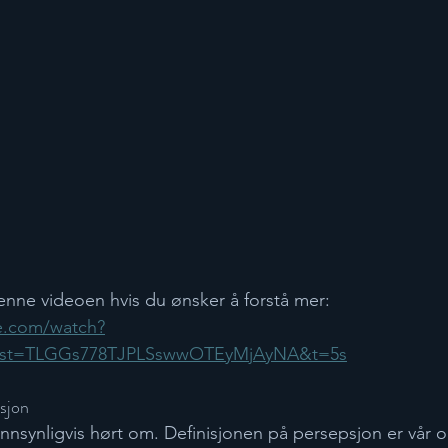
enne videoen hvis du ønsker å forstå mer: 
e.com/watch?
st=TLGGs778TJPLSswwOTEyMjAyNA&t=5s
sjon
nnsynligvis hørt om. Definisjonen på persepsjon er vår o