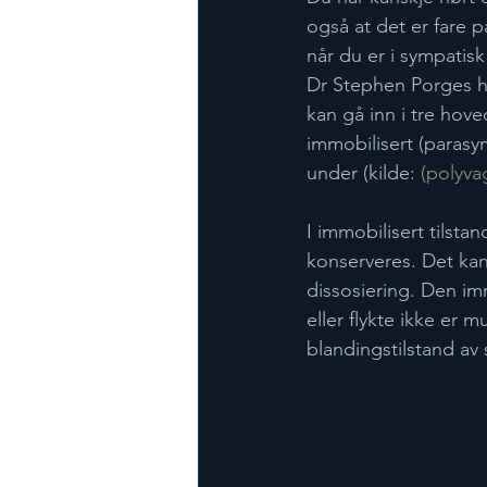
også at det er fare 
når du er i sympatisk 
Dr Stephen Porges ha
kan gå inn i tre hove
immobilisert (parasymp
under (kilde: ​
(polyvag
I immobilisert tilsta
konserveres. Det kan
dissosiering. Den im
eller flykte ikke er 
blandingstilstand av