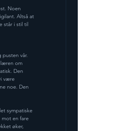
øst. Noen 
ilant. Altså at 
år i stil til 
 pusten vår. 
e læren om 
atisk. Den 
vi være 
evne noe. Den 
det sympatiske 
e mot en fare 
ykket øker, 