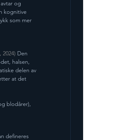
 avtar og 
en kognitive 
trykk som mer 
2024)​ 
Den 
det, halsen, 
tiske delen av 
tter at det 
og blodårer), 
an defineres 