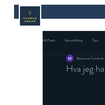
All Posts
Selvutvikling
Tips
Marianne Furuholt
Nervesystem
Følelser
St
Hva jeg ha