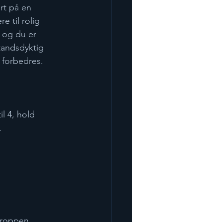
rt på en 
 til rolig 
, og du er 
tandsdyktig 
 forbedres. 
l 4, hold 
   
kroppen 