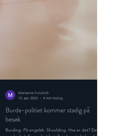
Marianne Furuholt
10. apr. 2023
4 min lesing
Burde-politiet kommer stadig på
besøk