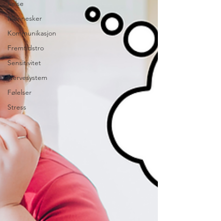
helse
Mennesker
Kommunikasjon
Fremtidstro
Sensitivitet
Nervesystem
Følelser
Stress