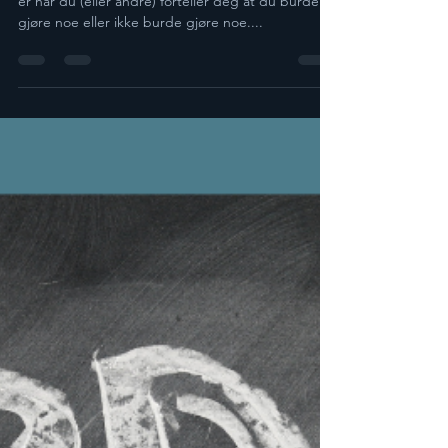
Burding. På engelsk: Shoulding. Hva er det? Det
er når du (eller andre) forteller deg at du burde
gjøre noe eller ikke burde gjøre noe....