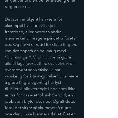
er kjent er til ulempe, er skadelig eller 
begrenser oss.  
Det som er ukjent kan være for 
eksempel hva som vil skje i 
fremtiden, eller hvordan andre 
mennesker vil reagere på det vi foretar 
oss. Og når vi er redd for disse tingene 
kan det oppstå en hel haug med 
“bivirkninger”: Vi blir prøver å gjøre 
alle til lags (bortsett fra oss selv), vi blir 
overdrevent selvkritiske, vi har 
vanskelig for å ta avgjørelser, vi lar være 
å gjøre ting vi egentlig har lyst 
til. Eller vi blir værende i noe som ikke 
er bra for oss – et toksisk forhold, en 
jobb som bryter oss ned. Og alt dette 
fordi det virker så skummelt å gjøre 
noe der vi ikke kjenner utfallet. Det er 