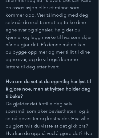
strammer seg litt i kjeven. Det kan være 
en assosiasjon eller et minne som 
kommer opp. Vær tålmodig med deg 
selv når du skal ta imot og tolke dine 
egne svar og signaler. Følg det du 
kjenner og legg merke til hva som skjer 
når du gjør det. På denne måten kan 
du bygge opp mer og mer tillit til dine 
egne svar, og de vil også komme 
lettere til deg etter hvert.  
Hva om du vet at du egentlig har lyst til 
å gjøre noe, men at frykten holder deg 
tilbake?
Da gjelder det å stille deg selv 
spørsmål som øker bevisstheten, og å 
se på gevinster og kostnader. Hva ville 
du gjort hvis du visste at det gikk bra? 
Hva kan du oppnå ved å gjøre det? Hva 