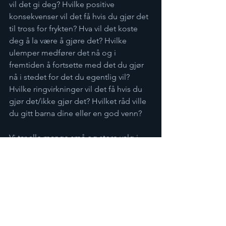
vil det gi deg? Hvilke positive 
konsekvenser vil det få hvis du gjør det 
til tross for frykten? Hva vil det koste 
deg å la være å gjøre det? Hvilke 
ulemper medfører det nå og i 
fremtiden å fortsette med det du gjør 
nå i stedet for det du egentlig vil? 
Hvilke ringvirkninger vil det få hvis du 
gjør det/ikke gjør det? Hvilket råd ville 
du gitt barna dine eller en god venn?  
Vi tar alle mange små og store valg i 
løpet av livet, ja, i løpet av en dag. Og 
husk dette: Vi kan ikke unngå valgene. 
Når du lar være å gjøre noe er det også 
et valg, uansett hva som er 
begrunnelsen, og hva du sier til deg 
selv. Er du en som blir stående på 
perrongen og se tog etter tog stoppe 