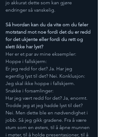
jo akkurat dette som kan gjøre 
endringer så vanskelig.  
Så hvordan kan du da vite om du føler 
motstand mot noe fordi det du er redd 
for det ukjente eller fordi du rett og 
slett ikke har lyst? 
Her er et par av mine eksempler:  
Hoppe i fallskjerm: 
Er jeg redd for det? Ja. Har jeg 
egentlig lyst til det? Nei. Konklusjon: 
Jeg skal ikke hoppe i fallskjerm. 
Snakke i forsamlinger: 
Har jeg vært redd for det? Ja, enormt. 
Trodde jeg at jeg hadde lyst til det? 
Nei. Men dette ble en nødvendighet i 
jobb. Så jeg gikk gradene. Fra å være 
stum som en østers, til å åpne munnen 
i møter, til å holde presentasjoner, til å 