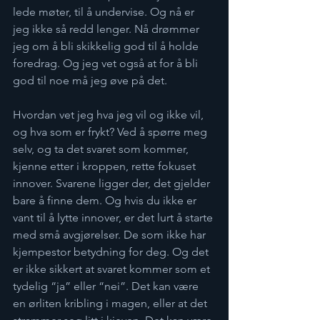
lede møter, til å undervise. Og nå er 
jeg ikke så redd lenger. Nå drømmer 
jeg om å bli skikkelig god til å holde 
foredrag. Og jeg vet også at for å bli 
god til noe må jeg øve på det. 
Hvordan vet jeg hva jeg vil og ikke vil, 
og hva som er frykt? Ved å spørre meg 
selv, og ta det svaret som kommer, 
kjenne etter i kroppen, rette fokuset 
innover. Svarene ligger der, det gjelder 
bare å finne dem. Og hvis du ikke er 
vant til å lytte innover, er det lurt å starte 
med små avgjørelser. De som ikke har 
kjempestor betydning for deg. Og det 
er ikke sikkert at svaret kommer som et 
tydelig “ja” eller “nei”. Det kan være 
en ørliten kribling i magen, eller at det 