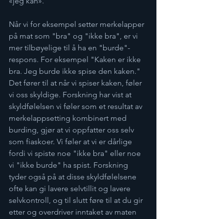
«jeg kan».
Når vi for eksempel setter merkelapper 
på mat som "bra" og "ikke bra", er vi 
mer tilbøyelige til å ha en "burde"-
respons. For eksempel "Kaken er ikke 
bra. Jeg burde ikke spise den kaken." 
Det fører til at når vi spiser kaken, føler 
vi oss skyldige. Forskning har vist at 
skyldfølelsen vi føler som et resultat av 
merkelappsetting kombinert med 
burding, gjør at vi oppfatter oss selv 
som fiaskoer. Vi føler at vi er dårlige 
fordi vi spiste noe "ikke bra" eller noe 
vi "ikke burde" ha spist. Forskning 
tyder også på at disse skyldfølelsene 
ofte kan gi lavere selvtillit og lavere 
selvkontroll, og til slutt føre til at du gir 
etter og overdriver inntaket av maten 