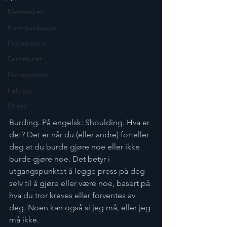
Mennesker
Kommunikasjon
Fremtidstro
Sensitivitet
Nervesystem
Følelser
Stress
Burding. På engelsk: Shoulding. Hva er 
det? Det er når du (eller andre) forteller 
deg at du burde gjøre noe eller ikke 
burde gjøre noe. Det betyr i 
utgangspunktet å legge press på deg 
selv til å gjøre eller være noe, basert på 
hva du tror kreves eller forventes av 
deg. Noen kan også si jeg må, eller jeg 
må ikke.