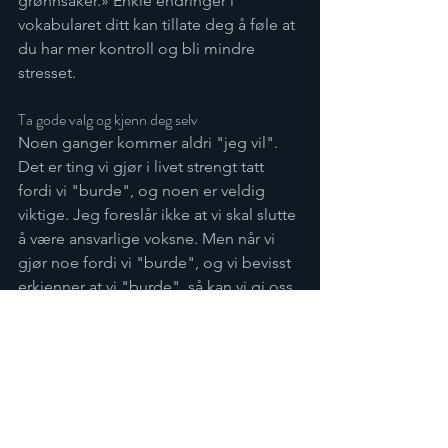
grønnsaker.» Enkle endringer i 
vokabularet ditt kan tillate deg å føle at 
du har mer kontroll og bli mindre 
stresset.
Ta gode valg og kjenn deg selv
Noen ganger kommer aldri "jeg vil". 
Det er ting vi gjør i livet strengt tatt 
fordi vi "burde", og noen er veldig 
viktige. Jeg foreslår ikke at vi skal slutte 
å være ansvarlige voksne. Men når vi 
gjør noe fordi vi "burde", og vi bevisst 
erkjenner at vi "burde", så kan vi gi oss 
selv medfølelse når vi gjør det. Vi kan 
ta godt vare på oss selv, og hedre 
visdommen og styrken i evnen til å 
velge å gjøre noe til tross for at vi 
egentlig ikke har lyst. Da vet vi at valget 
er tatt bevisst, noe som i seg selv kan 