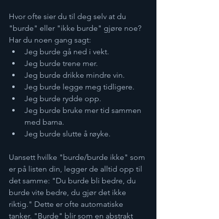
Hvor ofte sier du til deg selv at du 
"burde" eller "ikke burde" gjøre noe? 
Har du noen gang sagt:
Jeg burde gå ned i vekt.
Jeg burde trene mer.
Jeg burde drikke mindre vin.
Jeg burde legge meg tidligere.
Jeg burde rydde opp.
Jeg burde bruke mer tid sammen 
med barna.
Jeg burde slutte å røyke.
Uansett hvilke "burde/burde ikke" som 
er på listen din, legger de alltid opp til 
det samme: "Du burde bli bedre, du 
burde vite bedre, du gjør det ikke 
riktig." Dette er ofte automatiske 
tanker. "Burde" blir som en abstrakt 