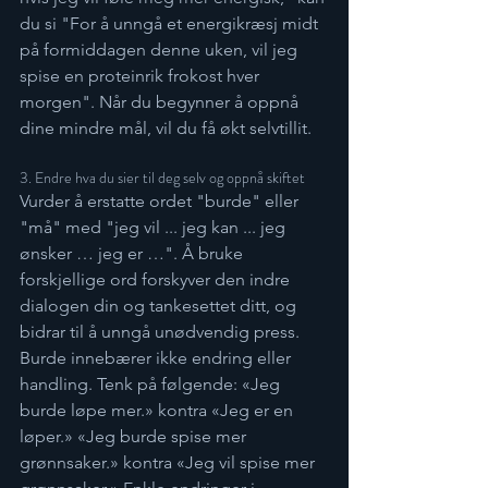
du si "For å unngå et energikræsj midt 
på formiddagen denne uken, vil jeg 
spise en proteinrik frokost hver 
morgen". Når du begynner å oppnå 
dine mindre mål, vil du få økt selvtillit.
3. Endre hva du sier til deg selv og oppnå skiftet
Vurder å erstatte ordet "burde" eller 
"må" med "jeg vil ... jeg kan ... jeg 
ønsker … jeg er …". Å bruke 
forskjellige ord forskyver den indre 
dialogen din og tankesettet ditt, og 
bidrar til å unngå unødvendig press. 
Burde innebærer ikke endring eller 
handling. Tenk på følgende: «Jeg 
burde løpe mer.» kontra «Jeg er en 
løper.» «Jeg burde spise mer 
grønnsaker.» kontra «Jeg vil spise mer 