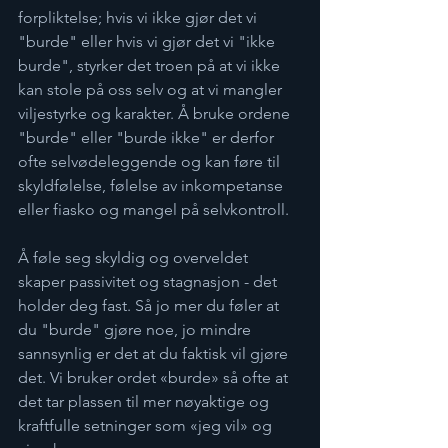
forpliktelse; hvis vi ikke gjør det vi 
"burde" eller hvis vi gjør det vi "ikke 
burde", styrker det troen på at vi ikke 
kan stole på oss selv og at vi mangler 
viljestyrke og karakter. Å bruke ordene 
"burde" eller "burde ikke" er derfor 
ofte selvødeleggende og kan føre til 
skyldfølelse, følelse av inkompetanse 
eller fiasko og mangel på selvkontroll.
Å føle seg skyldig og overveldet 
skaper passivitet og stagnasjon - det 
holder deg fast. Så jo mer du føler at 
du "burde" gjøre noe, jo mindre 
sannsynlig er det at du faktisk vil gjøre 
det. Vi bruker ordet «burde» så ofte at 
det tar plassen til mer nøyaktige og 
kraftfulle setninger som «jeg vil» og 