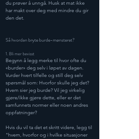
du prøver å unngå. Husk at mat ikke 
har makt over deg med mindre du gir 
den det.
Så hvordan bryte burde-mønsteret?
1. Bli mer bevisst
Begynn å legg merke til hvor ofte du 
«burder» deg selv i løpet av dagen. 
Vurder hvert tilfelle og still deg selv 
spørsmål som: Hvorfor skulle jeg det? 
Hvem sier jeg burde? Vil jeg virkelig 
gjøre/ikke gjøre dette, eller er det 
samfunnets normer eller noen andres 
oppfatninger? 
Hvis du vil ta det et skritt videre, legg til 
"hvem, hvorfor og i hvilke situasjoner 