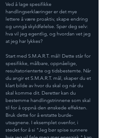
Ved å lage spesifikke 
handlingserklæringer er det mye 
lettere å være proaktiv, skape endring 
og unngå skyldfølelse. Spør deg selv: 
hva vil jeg egentlig, og hvordan vet jeg 
at jeg har lykkes?
Start med S.M.A.R.T. mål! Dette står for 
spesifikke, målbare, oppnåelige, 
resultatorienterte og tidsbestemte. Når 
du angir et S.M.A.R.T. mål, skaper du et 
klart bilde av hvor du skal og når du 
skal komme dit. Deretter kan du 
bestemme handlingstrinnene som skal 
til for å oppnå den ønskede effekten. 
Bruk dette for å erstatte burde-
utsagnene. I eksemplet ovenfor, i 
stedet for å si "Jeg bør spise sunnere 
hvis jeg vil føle meg mer energisk," kan 