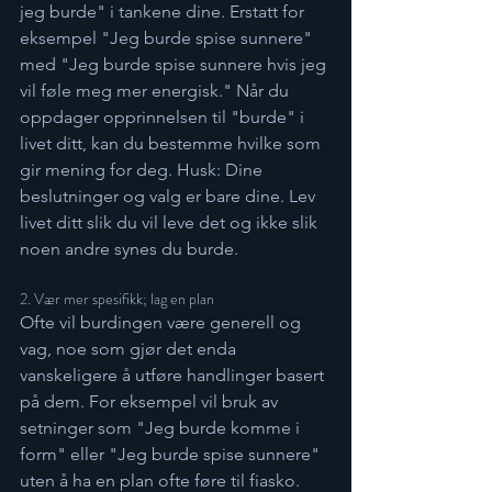
jeg burde" i tankene dine. Erstatt for 
eksempel "Jeg burde spise sunnere" 
med "Jeg burde spise sunnere hvis jeg 
vil føle meg mer energisk." Når du 
oppdager opprinnelsen til "burde" i 
livet ditt, kan du bestemme hvilke som 
gir mening for deg. Husk: Dine 
beslutninger og valg er bare dine. Lev 
livet ditt slik du vil leve det og ikke slik 
noen andre synes du burde.
2. Vær mer spesifikk; lag en plan
Ofte vil burdingen være generell og 
vag, noe som gjør det enda 
vanskeligere å utføre handlinger basert 
på dem. For eksempel vil bruk av 
setninger som "Jeg burde komme i 
form" eller "Jeg burde spise sunnere" 
uten å ha en plan ofte føre til fiasko. 